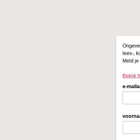
Ongevee
lees-, k
Meld je
Bekijk 
e-mail
voorn